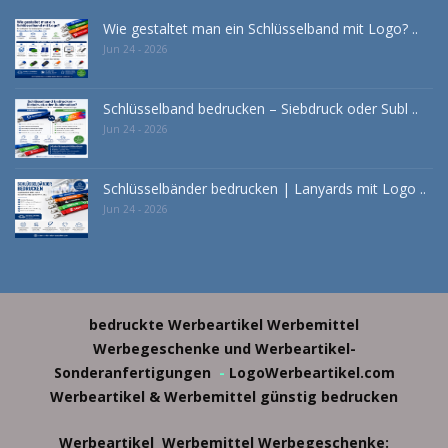
Wie gestaltet man ein Schlüsselband mit Logo? ..
Jun 24 - 2026
Schlüsselband bedrucken – Siebdruck oder Subl ..
Jun 24 - 2026
Schlüsselbänder bedrucken | Lanyards mit Logo ..
Jun 24 - 2026
bedruckte Werbeartikel
Werbemittel
Werbegeschenke und Werbeartikel-
Sonderanfertigungen
-
LogoWerbeartikel.com
Werbeartikel & Werbemittel günstig bedrucken
Werbeartikel
Werbemittel
Werbegeschenke: