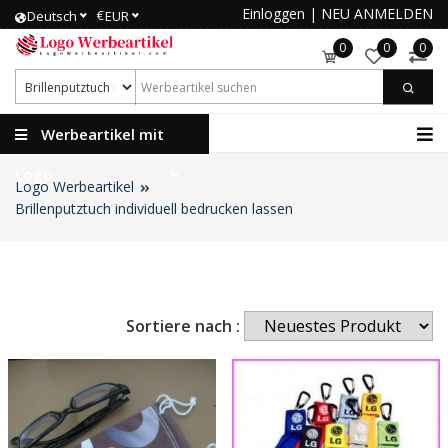
Einloggen
|
NEU ANMELDEN
€
Deutsch
EUR
0
0
0
Werbeartikel mit
Logo
Logo Werbeartikel
Brillenputztuch individuell bedrucken lassen
Sortiere nach :