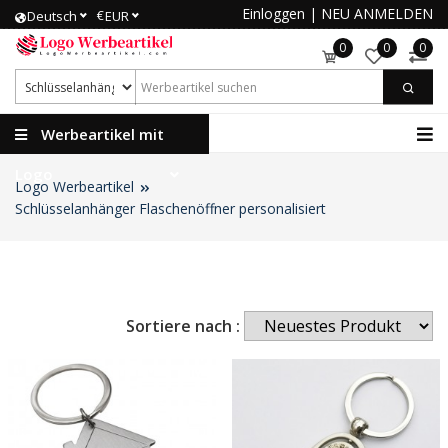
Einloggen
|
NEU ANMELDEN
€
Deutsch
EUR
0
0
0
Werbeartikel mit
Logo
Logo Werbeartikel
Schlüsselanhänger Flaschenöffner personalisiert
Sortiere nach :