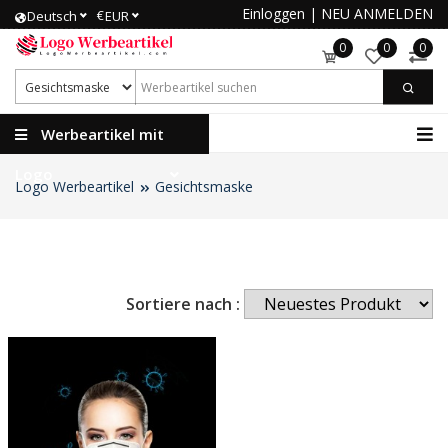
Einloggen
|
NEU ANMELDEN
€
Deutsch
EUR
0
0
0
Werbeartikel mit
Logo
Logo Werbeartikel
Gesichtsmaske
Sortiere nach :