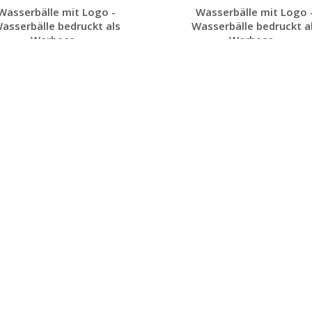
Wasserbälle mit Logo -
Wasserbälle mit Logo 
asserbälle bedruckt als
Wasserbälle bedruckt a
Werbear...
Werbear...
Individuelles
Individuelles
Angebot anfordern
Angebot anfordern