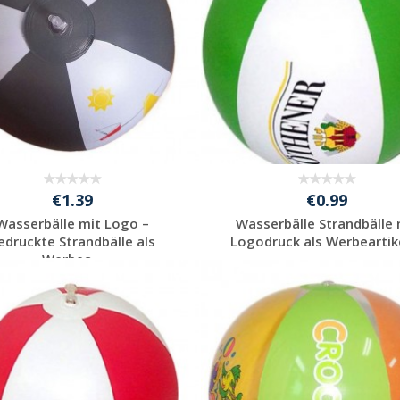
€1.39
€0.99
Wasserbälle mit Logo –
Wasserbälle Strandbälle 
edruckte Strandbälle als
Logodruck als Werbeartikel
Werbea...
Individuelles
Individuelles
Angebot anfordern
Angebot anfordern