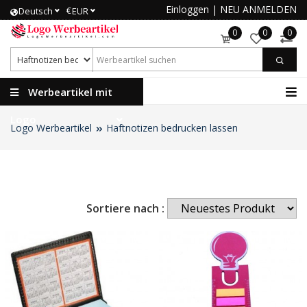
Einloggen
|
NEU ANMELDEN
€
Deutsch
EUR
0
0
0
Werbeartikel mit
Logo
Logo Werbeartikel
Haftnotizen bedrucken lassen
Sortiere nach :