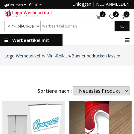
Einloggen
|
NEU ANMELDEN
€
Deutsch
EUR
0
0
0
Werbeartikel mit
Logo
Logo Werbeartikel
Mini-Roll-Up-Banner bedrucken lassen
Sortiere nach :