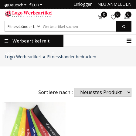
Einloggen
|
NEU ANMELDEN
€
Deutsch
EUR
0
0
0
Werbeartikel mit
Logo
Logo Werbeartikel
Fitnessbänder bedrucken
Sortiere nach :