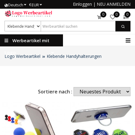
Einloggen
|
NEU ANMELDEN
€
Deutsch
EUR
0
0
0
Werbeartikel mit
Logo
Logo Werbeartikel
Klebende Handyhalterungen
Sortiere nach :